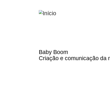
Passar
para
o
conteúdo
principal
Baby Boom
Criação e comunicação da