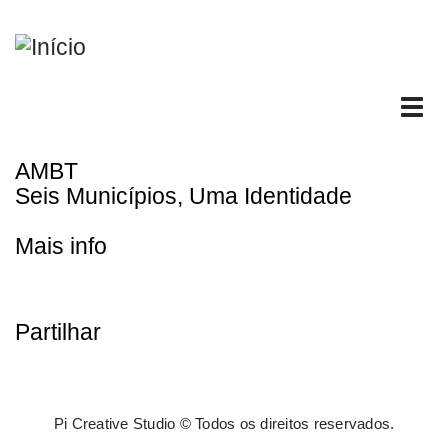
Passar
para
o
conteúdo
Tog
principal
nav
AMBT
Seis Municípios, Uma Identidade
Mais info
Partilhar
Pi Creative Studio © Todos os direitos reservados.